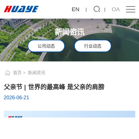
父
EN
OA
亲
节
新闻资讯
|
世
公司动态
行业动态
界
的
首页
新闻资讯
最
父亲节 | 世界的最高峰 是父亲的肩膀
高
2026-06-21
峰
是
父
亲