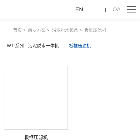
板
EN
OA
框
压
首页
解决方案
污泥脱水设备
板框压滤机
滤
机
WT 系列—污泥脱水一体机
板框压滤机
板框压滤机