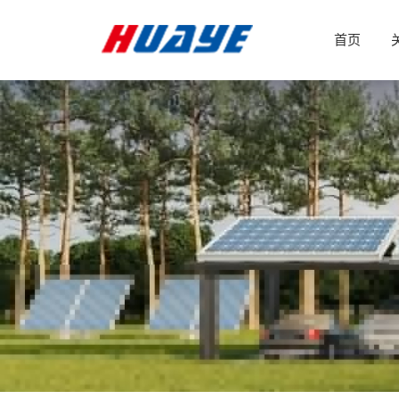
纯
首页
水
净
化
设
备