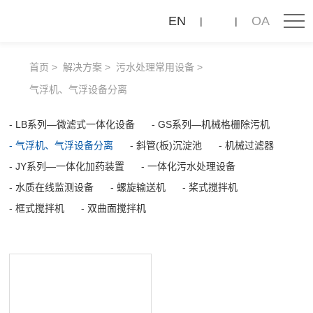
气
EN
OA
浮
机、
首页
解决方案
污水处理常用设备
气
气浮机、气浮设备分离
浮
LB系列—微滤式一体化设备
GS系列—机械格栅除污机
设
气浮机、气浮设备分离
斜管(板)沉淀池
机械过滤器
备
JY系列—一体化加药装置
一体化污水处理设备
分
水质在线监测设备
螺旋输送机
桨式搅拌机
离
框式搅拌机
双曲面搅拌机