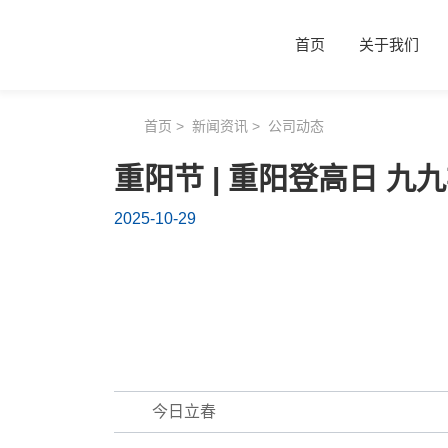
重
首页
关于我们
阳
节
首页
新闻资讯
公司动态
|
重阳节 | 重阳登高日 九
重
2025-10-29
阳
登
高
日
今日立春