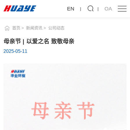
新闻资讯
母
EN
OA
亲
公司动态
行业动态
节
首页
新闻资讯
公司动态
|
母亲节 | 以爱之名 致敬母亲
以
2025-05-11
爱
之
名
致
敬
母
亲