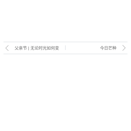
父亲节 | 无论时光如何变
今日芒种
迁，父爱总是有增无减