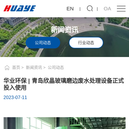
华
EN
OA
业
环
新闻资讯
保
|
公司动态
行业动态
青
岛
首页
新闻资讯
公司动态
欣
华业环保 | 青岛欣晶玻璃磨边废水处理设备正式
晶
投入使用
玻
2023-07-11
璃
磨
边