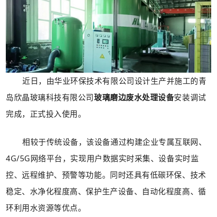
废
水
处
理
设
近日，由华业环保技术有限公司设计生产并施工的
青
备
岛欣晶玻璃科技有限公司
玻璃磨边废水处理设备
安装调试
正
完成，正式投入使用。
式
投
相较于传统设备，
该设备通过构建企业专属互联网、
入
4G/5G网络平台，实现用户数据实时采集、设备实时监
使
控、远程维护、预警等功能。同时还具有低碳环保、
技术
用
稳定、水净化程度高、保护生产设备、自动化程度高、循
环利用水资源等优点。