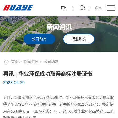
喜
EN
OA
讯
|
新闻资讯
华
业
公司动态
行业动态
环
保
首页
新闻资讯
公司动态
成
喜讯 | 华业环保成功取得商标注册证书
功
2023-06-20
取
得
近日，经国家知识产权局商标局批准，华业环保技术有限公司成功取
商
得了“HUAYE 华业”商标注册证书，证书编号为61287214号，核定使
标
用商品/服务项目 （国际分类：7）。这标志着华业环保品牌建设工作