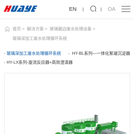
玻
EN
OA
璃
深
首页
解决方案
玻璃磨边废水处理设备
加
玻璃深加工废水处理循环系统
工
玻璃深加工废水处理循环系统
HY-BL系列—一体化絮凝沉淀器
废
HY-LX系列-旋流反应器+高效澄清器
水
处
理
循
环
系
统