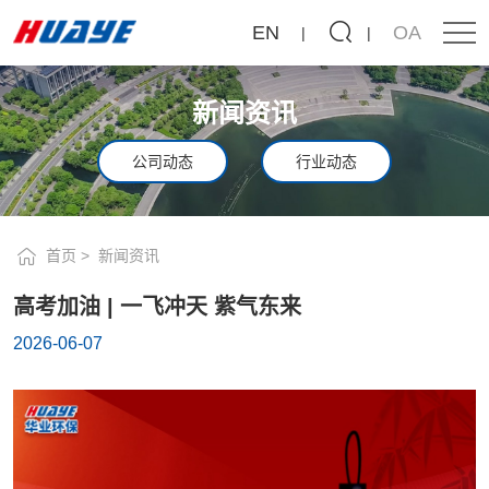
高
EN
OA
考
加
新闻资讯
油
|
公司动态
行业动态
一
飞
首页
新闻资讯
冲
高考加油 | 一飞冲天 紫气东来
天
2026-06-07
紫
气
东
来