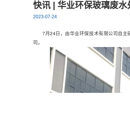
废
快讯 | 华业环保玻璃废
水
2023-07-24
处
7月24日，
由华业环保技术有限公司自主
理
司。
设
备
发
货
青
岛