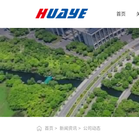
快
首页
讯
|
华
业
环
保
玻
璃
首页
新闻资讯
公司动态