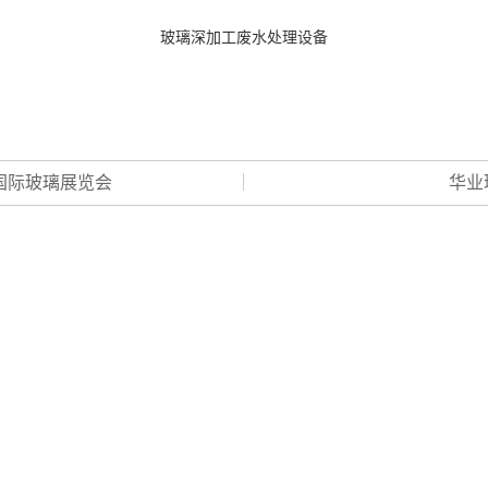
玻
璃
深
加
工
废
水
处
理
设
备
州国际玻璃展览会
华业