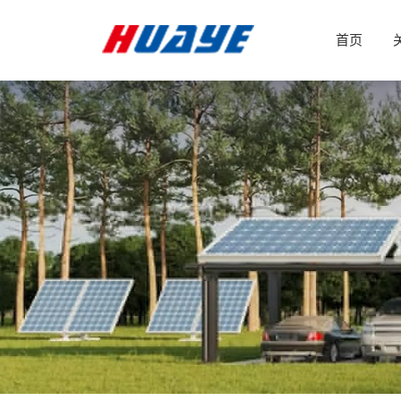
超
首页
滤
膜