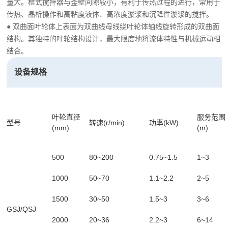
量大。框式搅拌器与釜壁间隙较小，有利于传热过程的进行，常用于
传热、晶析操作和高粘度液体、高浓度淤浆和沉降性淤浆的搅拌。
● 双曲面叶轮体上表面为双曲线母线绕叶轮体轴线旋转形成的双曲面
结构。其独特的叶轮结构设计，最大限度地将流体特性与机械运动相
结合。
设备规格
叶轮直径
服务范围
型号
转速(r/min)
功率(kW)
(mm)
(m)
500
80~200
0.75~1.5
1~3
1000
50~70
1.1~2.2
2~5
1500
30~50
1.5~3
3~6
GSJ/QSJ
2000
20~36
2.2~3
6~14