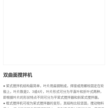
双曲面搅拌机
● 桨式搅拌机结构最简单，叶片用扁钢制成，焊接或用螺栓固定在轮
毂上，叶片数是2、3或4片，叶片形式可分为平直叶和折叶式两种，
即根据叶片的形状特点不同可分为平桨式搅拌器和斜桨式搅拌器。
● 框式搅拌机可视为桨式搅拌器的变形，其结构比较坚固，搅动物料