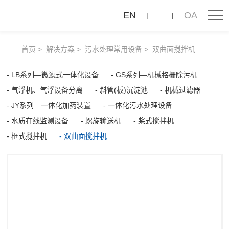
双
EN
OA
曲
面
首页
解决方案
污水处理常用设备
双曲面搅拌机
搅
拌
LB系列—微滤式一体化设备
GS系列—机械格栅除污机
气浮机、气浮设备分离
斜管(板)沉淀池
机械过滤器
机
JY系列—一体化加药装置
一体化污水处理设备
水质在线监测设备
螺旋输送机
桨式搅拌机
框式搅拌机
双曲面搅拌机