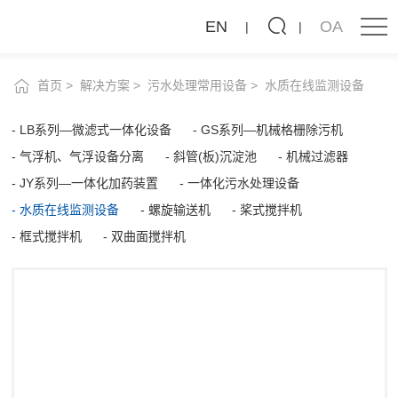
水
EN
OA
质
在
首页
解决方案
污水处理常用设备
水质在线监测设备
线
监
LB系列—微滤式一体化设备
GS系列—机械格栅除污机
气浮机、气浮设备分离
斜管(板)沉淀池
机械过滤器
测
JY系列—一体化加药装置
一体化污水处理设备
设
水质在线监测设备
螺旋输送机
桨式搅拌机
备
框式搅拌机
双曲面搅拌机