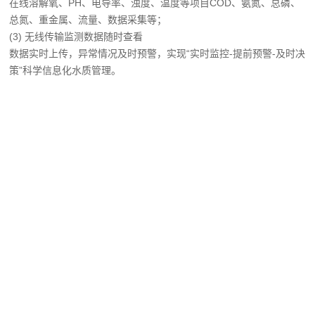
在线溶解氧、PH、电导率、浊度、温度等项目COD、氨氮、总磷、
总氮、重金属、流量、数据采集等；
(3) 无线传输监测数据随时查看
数据实时上传，异常情况及时预警，实现“实时监控-提前预警-及时决
策”科学信息化水质管理。